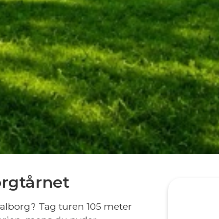
orgtårnet
Aalborg?
Tag turen 105 meter