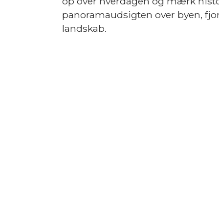
op over hverdagen og mærk hist
panoramaudsigten over byen, fjo
landskab.