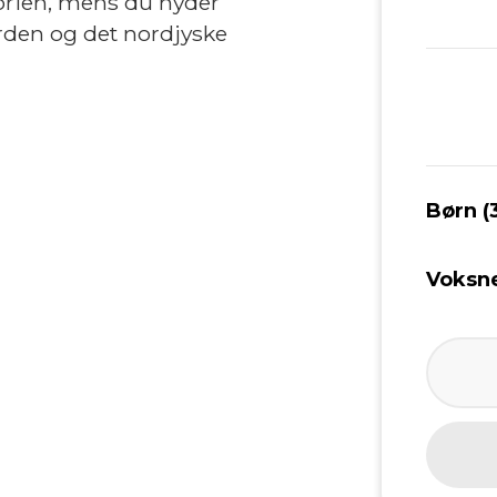
orien, mens du nyder
rden og det nordjyske
Børn (3
Voksn