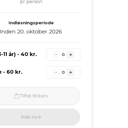
pr person
Indløsningsperiode
Inden 20. oktober 2026
-11 år) -
40 kr.
0
e -
60 kr.
0
Tilføj til kurv
Køb nu