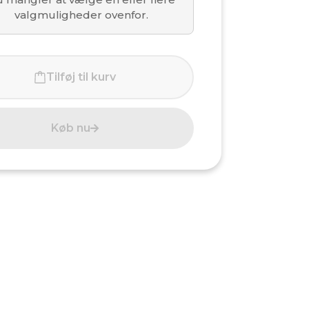
3 august
valgmuligheder ovenfor.
20 august
Tilføj til kurv
27 august
3 september
Køb nu
10 september
17 september
24 september