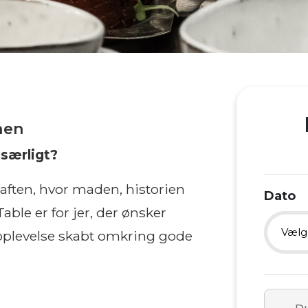
nen
særligt?
aften, hvor maden, historien
Dato
able er for jer, der ønsker
Vælg
oplevelse skabt omkring gode
D. 
Du