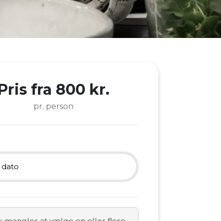
Pris fra 800 kr.
pr. person
 dato
6 august
 mangler at vælge en eller flere